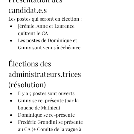
candidat.e.s
Les postes qui seront en élection :
Jérémie, Anne et Laurence 
quittent le CA
Les postes de Dominique et 
Ginny sont venus à échéance
Élections des 
administrateurs.trices 
(résolution)
Il y a 5 postes sont ouverts
Gi
nny se re-présente (par la 
bouche de Mathieu)
Dominique se re-présente
Fredéric Grondini se présente 
au CA (+ Comité de la vague à 