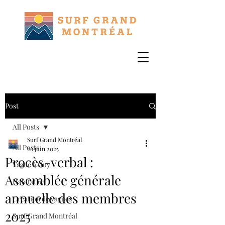
Post
All Posts
Surf Grand Montréal
All Posts
26 juin 2025
Procès-verbal :
Vague à Guy
Assemblée générale
Habitat 67
annuelle des membres
Création de vagues
2025
Surf Grand Montréal